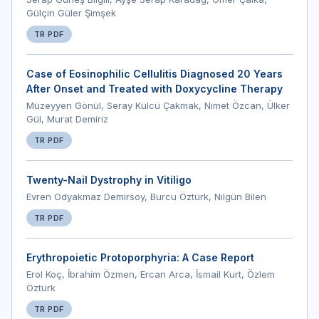
Gülçin Güler Şimşek
TR PDF
Case of Eosinophilic Cellulitis Diagnosed 20 Years
After Onset and Treated with Doxycycline Therapy
Müzeyyen Gönül, Seray Külcü Çakmak, Nimet Özcan, Ülker
Gül, Murat Demiriz
TR PDF
Twenty-Nail Dystrophy in Vitiligo
Evren Odyakmaz Demirsoy, Burcu Öztürk, Nilgün Bilen
TR PDF
Erythropoietic Protoporphyria: A Case Report
Erol Koç, İbrahim Özmen, Ercan Arca, İsmail Kurt, Özlem
Öztürk
TR PDF