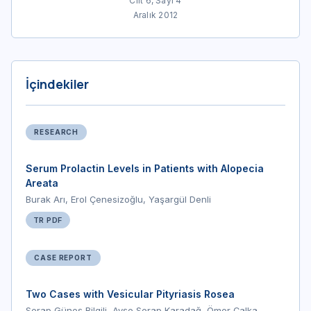
Cilt 6, Sayı 4
Aralık 2012
İçindekiler
RESEARCH
Serum Prolactin Levels in Patients with Alopecia
Areata
Burak Arı, Erol Çenesizoğlu, Yaşargül Denli
TR PDF
CASE REPORT
Two Cases with Vesicular Pityriasis Rosea
Serap Güneş Bilgili, Ayşe Serap Karadağ, Ömer Çalka,