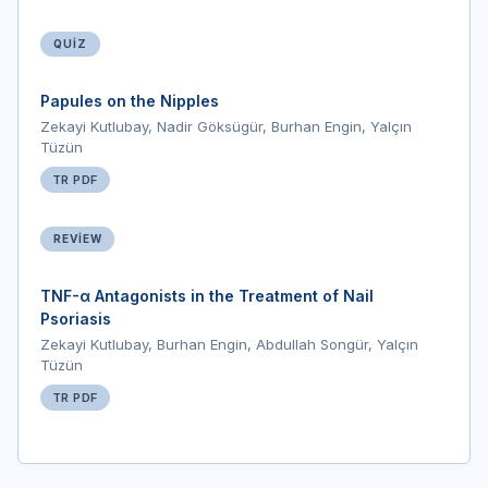
QUIZ
Papules on the Nipples
Zekayi Kutlubay, Nadir Göksügür, Burhan Engin, Yalçın
Tüzün
TR PDF
REVIEW
TNF-α Antagonists in the Treatment of Nail
Psoriasis
Zekayi Kutlubay, Burhan Engin, Abdullah Songür, Yalçın
Tüzün
TR PDF