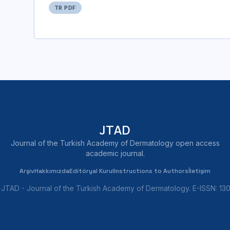
TR PDF
JTAD
Journal of the Turkish Academy of Dermatology open access
academic journal.
Arşiv
Hakkımızda
Editöryal Kurul
Instructions to Authors
İletişim
JTAD - Journal of the Turkish Academy of Dermatology. E-ISSN: 1