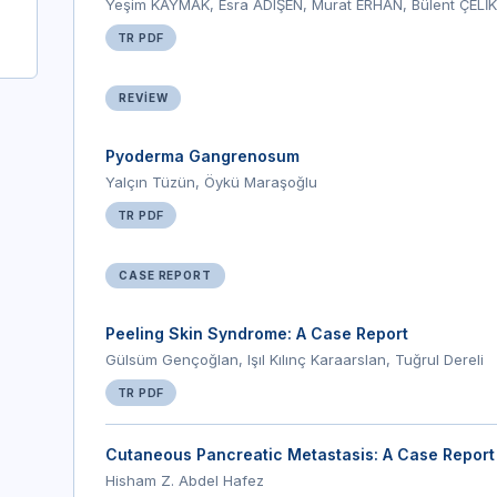
Yeşim KAYMAK, Esra ADIŞEN, Murat ERHAN, Bülent ÇELİ
TR PDF
REVIEW
Pyoderma Gangrenosum
Yalçın Tüzün, Öykü Maraşoğlu
TR PDF
CASE REPORT
Peeling Skin Syndrome: A Case Report
Gülsüm Gençoğlan, Işıl Kılınç Karaarslan, Tuğrul Dereli
TR PDF
Cutaneous Pancreatic Metastasis: A Case Report 
Hisham Z. Abdel Hafez