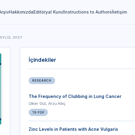
Arşiv
Hakkımızda
Editöryal Kurul
Instructions to Authors
İletişim
- EYLÜL 2007
İçindekiler
RESEARCH
The Frequency of Clubbing in Lung Cancer
Ülker Gül, Arzu Kılıç
TR PDF
Zinc Levels in Patients with Acne Vulgaris