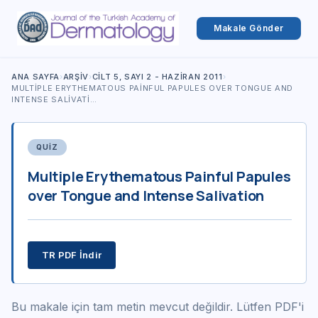
Makale Gönder
ANA SAYFA
›
ARŞIV
›
CILT 5, SAYI 2 - HAZIRAN 2011
›
MULTIPLE ERYTHEMATOUS PAINFUL PAPULES OVER TONGUE AND
INTENSE SALIVATI…
QUIZ
Multiple Erythematous Painful Papules
over Tongue and Intense Salivation
TR PDF İndir
Bu makale için tam metin mevcut değildir. Lütfen PDF'i