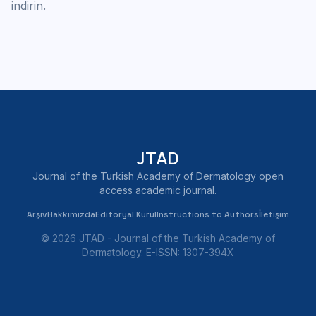
indirin.
JTAD
Journal of the Turkish Academy of Dermatology open
access academic journal.
Arşiv
Hakkımızda
Editöryal Kurul
Instructions to Authors
İletişim
© 2026 JTAD - Journal of the Turkish Academy of
Dermatology. E-ISSN: 1307-394X